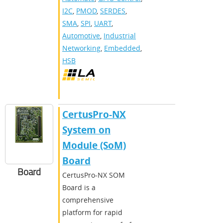
I2C
,
PMOD
,
SERDES
,
SMA
,
SPI
,
UART
,
Automotive
,
Industrial
Networking
,
Embedded
,
HSB
CertusPro-NX
System on
Module (SoM)
Board
Board
CertusPro-NX SOM
Board is a
comprehensive
platform for rapid