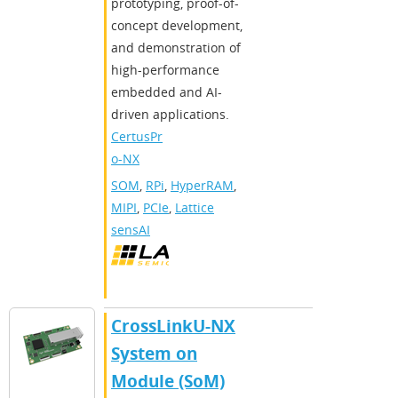
prototyping, proof-of-
concept development,
and demonstration of
high-performance
embedded and AI-
driven applications.
CertusPr
o-NX
SOM
,
RPi
,
HyperRAM
,
MIPI
,
PCIe
,
Lattice
sensAI
CrossLinkU-NX
System on
Module (SoM)