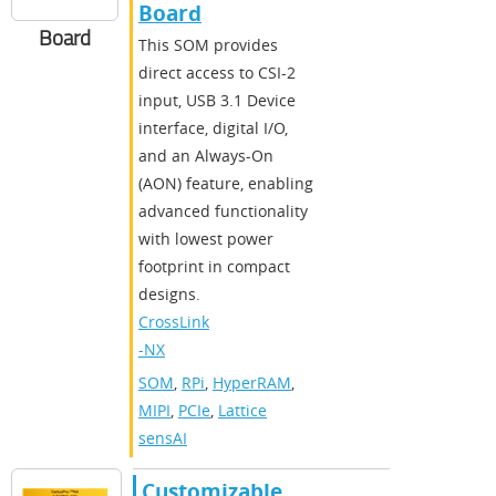
Board
Board
This SOM provides
direct access to CSI-2
input, USB 3.1 Device
interface, digital I/O,
and an Always-On
(AON) feature, enabling
advanced functionality
with lowest power
footprint in compact
designs.
CrossLink
-NX
SOM
,
RPi
,
HyperRAM
,
MIPI
,
PCIe
,
Lattice
sensAI
Customizable