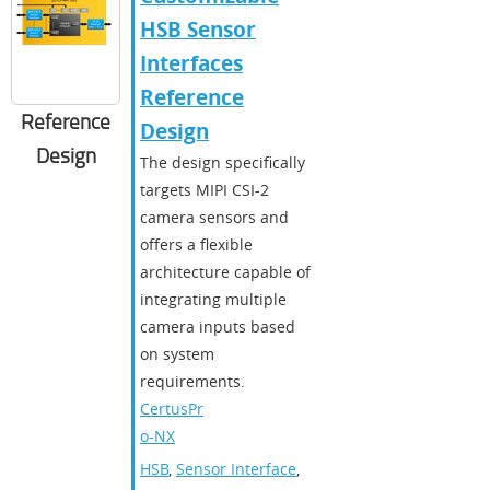
HSB Sensor
Interfaces
Reference
Reference
Design
Design
The design specifically
targets MIPI CSI-2
camera sensors and
offers a flexible
architecture capable of
integrating multiple
camera inputs based
on system
requirements.
CertusPr
o-NX
HSB
,
Sensor Interface
,