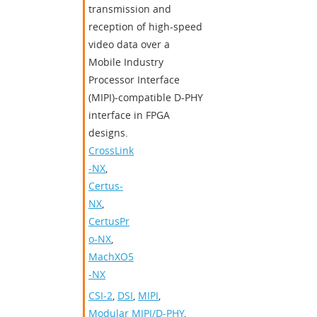
transmission and
reception of high-speed
video data over a
Mobile Industry
Processor Interface
(MIPI)-compatible D-PHY
interface in FPGA
designs.
CrossLink
-NX
,
Certus-
NX
,
CertusPr
o-NX
,
MachXO5
-NX
CSI-2
,
DSI
,
MIPI
,
Modular MIPI/D-PHY
,