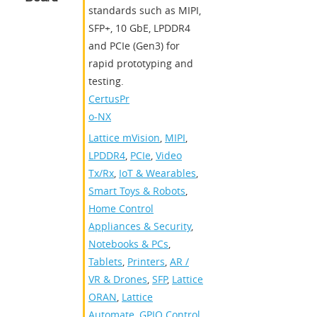
standards such as MIPI,
SFP+, 10 GbE, LPDDR4
and PCIe (Gen3) for
rapid prototyping and
testing.
CertusPr
o-NX
Lattice mVision
,
MIPI
,
LPDDR4
,
PCIe
,
Video
Tx/Rx
,
IoT & Wearables
,
Smart Toys & Robots
,
Home Control
Appliances & Security
,
Notebooks & PCs
,
Tablets
,
Printers
,
AR /
VR & Drones
,
SFP
,
Lattice
ORAN
,
Lattice
Automate
,
GPIO Control
,