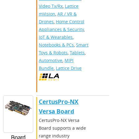
Video Tx/Rx
,
Lattice
mVision
,
AR / VR &
Drones
,
Home Control
Appliances & Security
,
IoT & Wearables
,
Notebooks & PCs
,
Smart
Toys & Robots
,
Tablets
,
Automotive
,
MIPI
Bundle
,
Lattice Drive
CertusPro-NX
Versa Board
CertusPro-NX Versa
Board supports a wide
range industry
Board