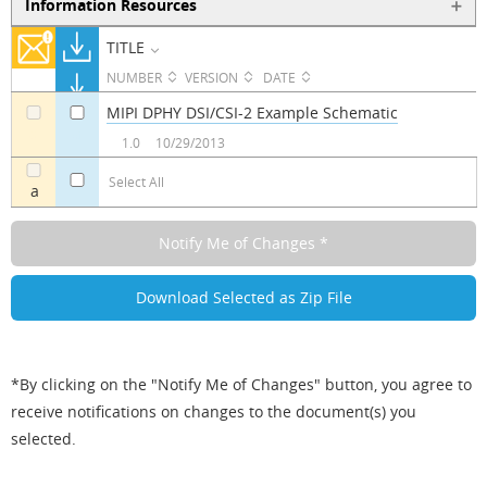
Information Resources
TITLE
NUMBER
VERSION
DATE
MIPI DPHY DSI/CSI-2 Example Schematic
a
a
1.0
10/29/2013
Select All
a
*By clicking on the "Notify Me of Changes" button, you agree to
receive notifications on changes to the document(s) you
selected.