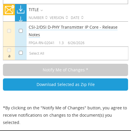
TITLE
NUMBER
VERSION
DATE
CSI-2/DSI D-PHY Transmitter IP Core - Release
Notes
a
a
FPGA-RN-02041
1.3
6/26/2026
Select All
a
*By clicking on the "Notify Me of Changes" button, you agree to
receive notifications on changes to the document(s) you
selected.