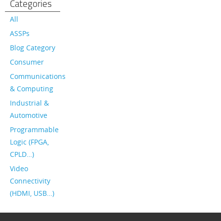
Categories
All
ASSPs
Blog Category
Consumer
Communications
& Computing
Industrial &
Automotive
Programmable
Logic (FPGA,
CPLD…)
Video
Connectivity
(HDMI, USB…)