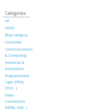
Categories
All
ASSPs
Blog Category
Consumer
Communications
& Computing
Industrial &
Automotive
Programmable
Logic (FPGA,
CPLD…)
Video
Connectivity
(HDMI, USB…)